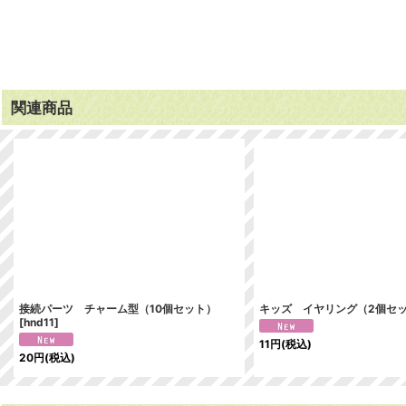
関連商品
接続パーツ チャーム型（10個セット）
キッズ イヤリング（2個セ
[
hnd11
]
11
円
(税込)
20
円
(税込)