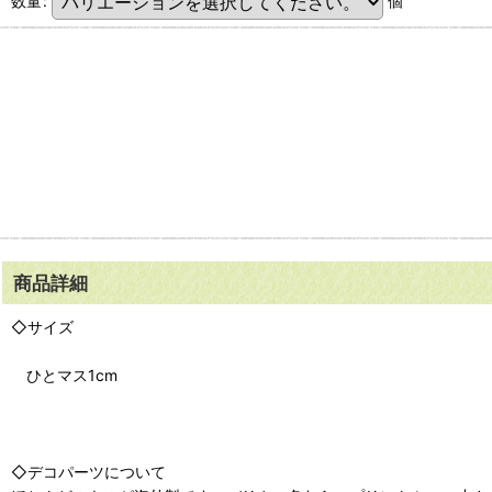
数量
:
個
商品詳細
◇サイズ
ひとマス1cm
◇デコパーツについて