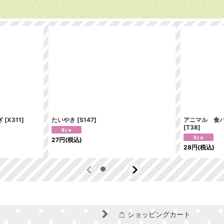
ぎ
[
X311
]
たいやき
[
S147
]
アニマル 食
[
T38
]
27
円
(税込)
28
円
(税込)
ショッピングカート