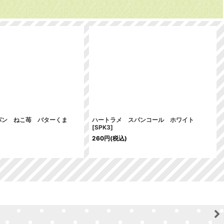
パン ねこ苺 バターくま
ハートラメ スパンコール ホワイト
[
SPK3
]
260
円
(税込)