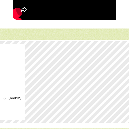
ット）
[
hnd12
]