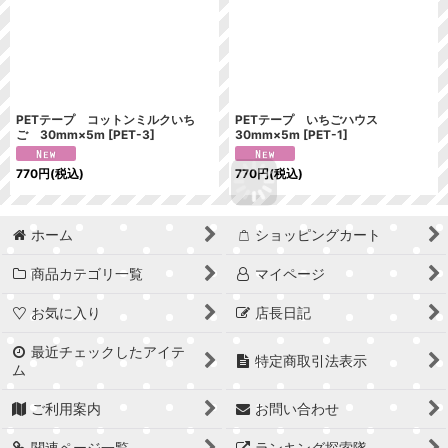
PETテープ コットンミルクいち
PETテープ いちごハウス
ご 30mm×5m
[
PET-3
]
30mm×5m
[
PET-1
]
770
円
(税込)
770
円
(税込)
ホーム
ショッピングカート
商品カテゴリ一覧
マイページ
お気に入り
店長日記
最近チェックしたアイテ
特定商取引法表示
ム
ご利用案内
お問い合わせ
関連ページ一覧
ランキング探索隊