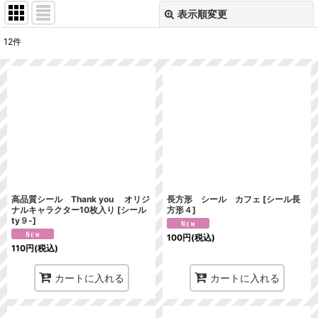
表示順変更
閉じる
12
件
サブカテゴリ
:
表示数
:
並び順
:
絞り込む
高品質シール Thank you オリジ
長方形 シール カフェ
[
シール長
ナルキャラクター10枚入り
[
シール
方形４
]
ty９-
]
100
円
(税込)
110
円
(税込)
カートに入れる
カートに入れる