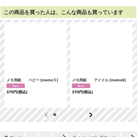
この商品を買った人は、こんな商品も買っています
メモ用紙 ベビー
[
memo５
]
メモ用紙 アイドル
[
memo6
]
370
円
(税込)
370
円
(税込)