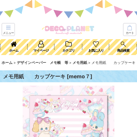
メニュー
カート
ホーム
マイページ
カテゴリ
お気に入り
商品検索
ホーム
>
デザインペーパー メモ帳 等
>
メモ用紙
>
メモ用紙 カップケーキ
メモ用紙 カップケーキ
[
memo７
]