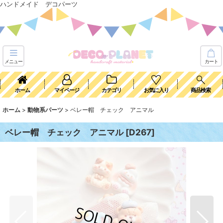
ハンドメイド デコパーツ
メニュー
カート
ホーム
マイページ
カテゴリ
お気に入り
商品検索
ホーム
>
動物系パーツ
>
ベレー帽 チェック アニマル
ベレー帽 チェック アニマル
[
D267
]