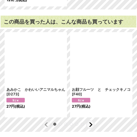
この商品を買った人は、こんな商品も買っています
あみかこ かわいいアニマルちゃん
お顔フルーツ と チェックキノコ
[
D273
]
[
F40
]
27
円
(税込)
27
円
(税込)