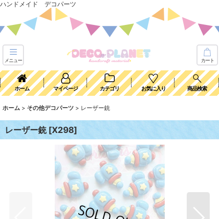
ハンドメイド デコパーツ
メニュー
カート
ホーム
マイページ
カテゴリ
お気に入り
商品検索
ホーム
>
その他デコパーツ
>
レーザー銃
レーザー銃
[
X298
]