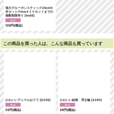
強力グルーガンスティック20cm5
本セット/7mm※１０セットまでの
個数制限有り
[
hnd8
]
120
円
(税込)
この商品を買った人は、こんな商品も買っています
かわいいアニマルおてて
[
D256
]
かわいい絵柄 浮き輪
[
X295
]
25
円
(税込)
29
円
(税込)