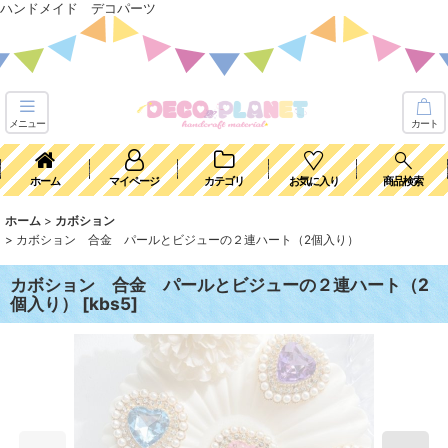
ハンドメイド デコパーツ
メニュー
カート
ホーム
マイページ
カテゴリ
お気に入り
商品検索
ホーム
>
カボション
>
カボション 合金 パールとビジューの２連ハート（2個入り）
カボション 合金 パールとビジューの２連ハート（2
個入り）
[
kbs5
]