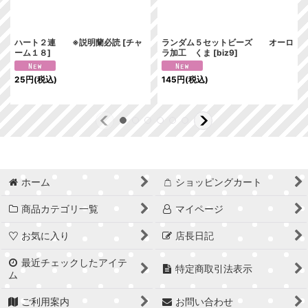
ハート２連 ※説明蘭必読
[
チャ
ランダム５セットビーズ オーロ
ーム１８
]
ラ加工 くま
[
biz9
]
25
円
(税込)
145
円
(税込)
ホーム
ショッピングカート
商品カテゴリ一覧
マイページ
お気に入り
店長日記
最近チェックしたアイテ
特定商取引法表示
ム
ご利用案内
お問い合わせ