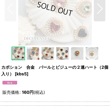
カボション 合金 パールとビジューの２連ハート（2個
入り）
[
kbs5
]
販売価格
:
160
円
(税込)