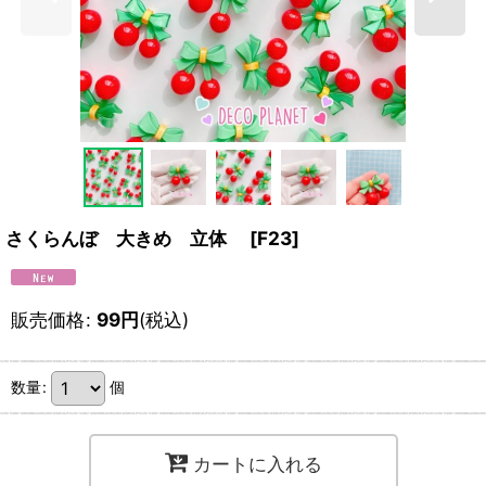
さくらんぼ 大きめ 立体
[
F23
]
販売価格
:
99
円
(税込)
数量
:
個
カートに入れる