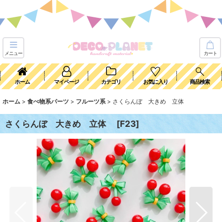
メニュー
カート
ホーム
マイページ
カテゴリ
お気に入り
商品検索
ホーム
>
食べ物系パーツ
>
フルーツ系
>
さくらんぼ 大きめ 立体
さくらんぼ 大きめ 立体
[
F23
]