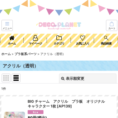
メニュー
カート
ホーム
マイページ
カテゴリ
お気に入り
商品検索
ホーム
>
プラ板系パーツ
>
アクリル（透明）
アクリル（透明）
表示順変更
閉じる
1
件
表示数
:
BIG チャーム アクリル プラ板 オリジナル
キャラクター 1枚
[
AP139
]
並び順
:
80
円
(税込)