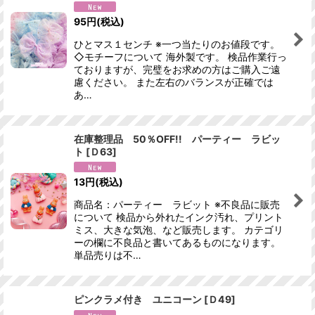
95
円
(税込)
絞り込む
ひとマス１センチ ※一つ当たりのお値段です。
◇モチーフについて 海外製です。 検品作業行っ
ておりますが、完璧をお求めの方はご購入ご遠
慮ください。 また左右のバランスが正確では
あ…
在庫整理品 50％OFF!! パーティー ラビッ
ト
[
Ｄ63
]
13
円
(税込)
商品名：パーティー ラビット ※不良品に販売
について 検品から外れたインク汚れ、プリント
ミス、大きな気泡、など販売します。 カテゴリ
ーの欄に不良品と書いてあるものになります。
単品売りは不…
ピンクラメ付き ユニコーン
[
Ｄ49
]