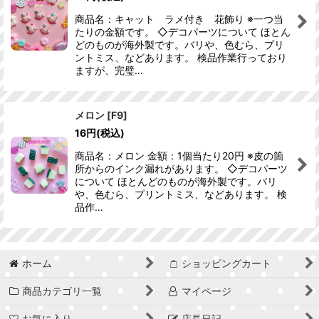
商品名：キャット ラメ付き 花飾り ※一つ当
たりの金額です。 ◇デコパーツについて ほとん
どのものが海外製です。バリや、色むら、プリ
ントミス、などあります。 検品作業行っており
ますが、完璧…
メロン
[
F9
]
16
円
(税込)
商品名：メロン 金額：1個当たり20円 ※皮の箇
所からのインク漏れがあります。 ◇デコパーツ
について ほとんどのものが海外製です。バリ
や、色むら、プリントミス、などあります。 検
品作…
ホーム
ショッピングカート
商品カテゴリ一覧
マイページ
お気に入り
店長日記