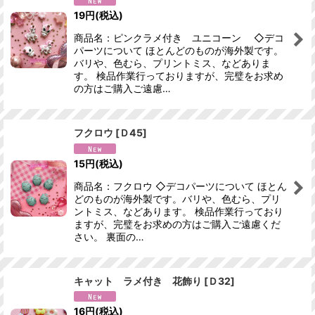
19
円
(税込)
商品名：ピンクラメ付き ユニコーン ◇デコ
パーツについて ほとんどのものが海外製です。
バリや、色むら、プリントミス、などありま
す。 検品作業行っておりますが、完璧をお求め
の方はご購入ご遠慮…
フクロウ
[
Ｄ45
]
15
円
(税込)
商品名：フクロウ ◇デコパーツについて ほとん
どのものが海外製です。バリや、色むら、プリ
ントミス、などあります。 検品作業行っており
ますが、完璧をお求めの方はご購入ご遠慮くだ
さい。 裏面の…
キャット ラメ付き 花飾り
[
Ｄ32
]
16
円
(税込)