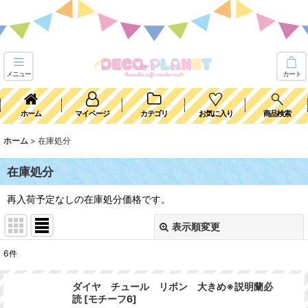
メニュー
カート
ホーム
マイページ
カテゴリ
お気に入り
商品検索
ホーム
>
在庫処分
在庫処分
再入荷予定なしの在庫処分価格です。
表示順変更
閉じる
6
件
表示数
:
ダイヤ チュール リボン 大きめ※説明蘭必
読
[
モチーフ6
]
並び順
: